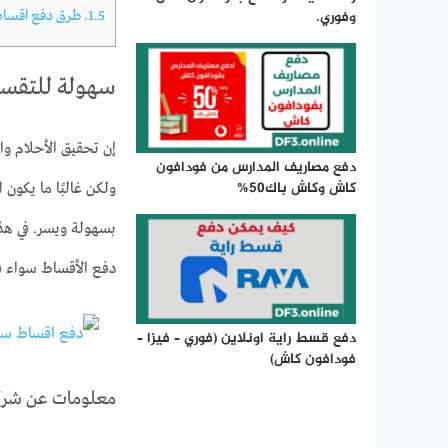
وفوري.
1.5.
طرق دفع اقساط
سهولة للتقس
إن تحقيق الأحلام وال
دفع مصاريف المدارس من فودافون
كاش وكاش باك50%
ولكن غالبًا ما يكون
بسهولة ويسر. في ه
دفع الأقساط سواء في
دفع قسط راية اونلاين (فوري – فيزا –
فودافون كاش)
معلومات عن شرك