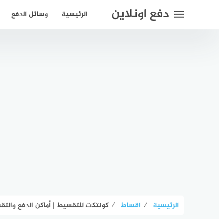
لتجاوز
دفع اونلاين
الرئيسية
وسائل الدفع
لى
لمحتوى
الرئيسية
⁄
اقساط
⁄
كونتكت للتقسيط | أماكن الدفع والتق