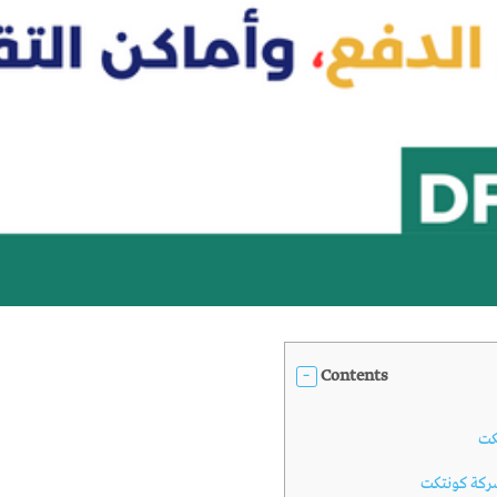
Contents
كت
كة كونتكت