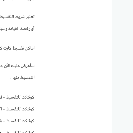
تعتبر شروط التقسيط
أو رخصة القيادة وسيت
اماكن تقسيط كارت ك
سأعرض عليك الآن جميع
التقسيط منها :
كونتكت للتقسيط – فرع العبور: العن
كونتكت للتقسيط – ٦ أكتوبر: العنوان: البطئ ، موازي للمحور المركزي قسم أول 6 أكتوبر الجيزة
كونتكت للتقسيط – شيرا
كونتكت للتقسيط – هليوبوليس: العنوان: 30 شارع المنتزه – مصر الجديدة – خ