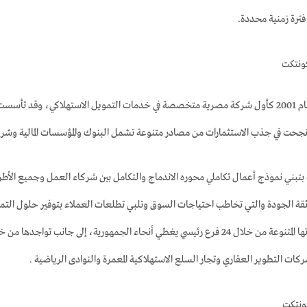
فترة زمنية محددة.
ونتكت
استهلاكي،
وقد تأسست ا
حت في جذب الاستثمارات من مصادر متنوعة تشمل البنوك والمؤسسات المالية وشركات ا
تبني نموذج أعمال تكاملي محوره الاندماج والتكامل بين شركاء العمل وجميع الأط
قة الجودة والتي تخاطب احتياجات السوق وتلبي تطلعات العملاء بتوفير حلول التمويل
ت التطوير العقاري وتجار السلع الاستهلاكية المعمرة والنوادى الرياضية .
ونتكت