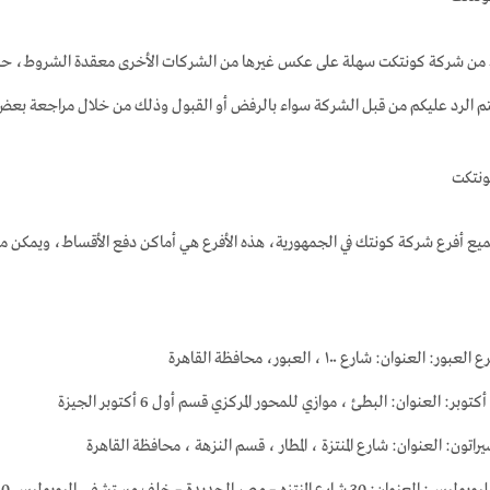
 من شركة كونتكت سهلة على عكس غيرها من الشركات الأخرى معقدة الشروط، حيث
م الرد عليكم من قبل الشركة سواء بالرفض أو القبول وذلك من خلال مراجعة بعض 
ونتكت
 أفرع شركة كونتك في الجمهورية، هذه الأفرع هي أماكن دفع الأقساط، ويمكن من خل
وان: شارع ۱۰۰ ، العبور، محافظة القاهرة
تون: العنوان: شارع المنتزة ، المطار ، قسم النزهة ، محافظة القاهرة
لف مستشفى اليوبوليس 30 شارع المنتزه – ميدان هليوبوليس – مصر الجديدة