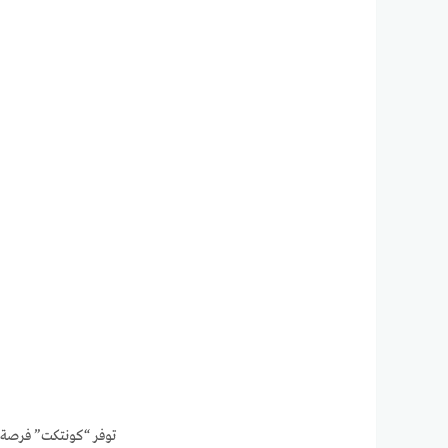
توفر “كونتكت” فرصة ل