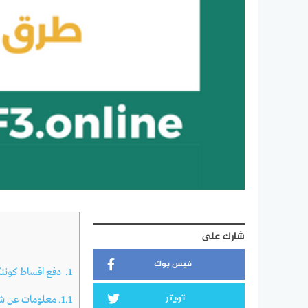
شارك على
فيس بوك
1.
دفع اقساط كونت
تويتر
1.1.
معلومات عن شر