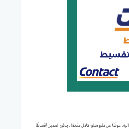
لية. عوضًا عن دفع مبلغ كامل مقدمًا، يدفع العميل أقساطًا