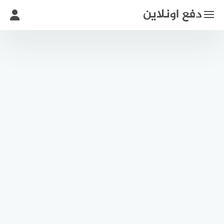
لتجاوز
دفع اونلاين
لى
لمحتوى