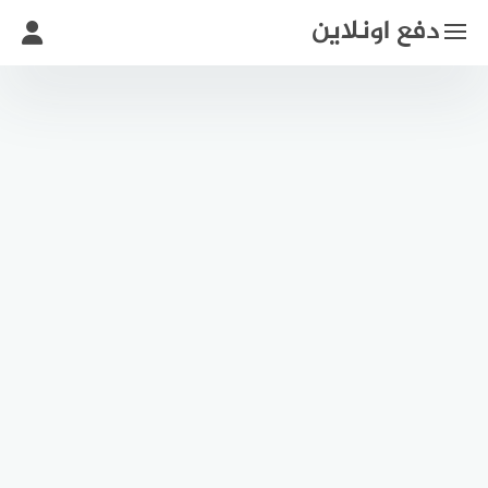
لتجاوز
دفع اونلاين
لى
لمحتوى