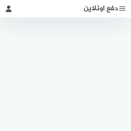
لتجاوز
دفع اونلاين
لى
لمحتوى