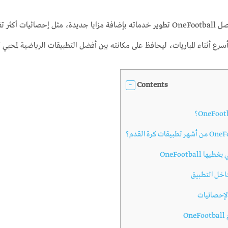
وخلال عام 2026 واصل OneFootball تطوير خدماته بإضافة مزايا جديدة، مثل 
سرع أثناء المباريات، ليحافظ على مكانته بين أفضل التطبيقات الرياضية لمحبي ك
Contents
ا OneFootball
داخل التطبيق
الإحصائيات
O