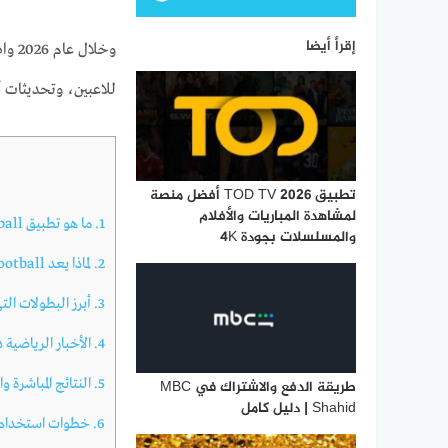
إقرأ أيضا
للاعبين، وتحديثات أ
تطبيق TOD TV 2026 أفضل منصة
لمشاهدة المباريات والأفلام
1.
ما هو تطبيق OneFootball؟
والمسلسلات بجودة 4K
2.
لماذا يعد OneFootball من أشهر تطبيقات كرة القدم؟
3.
أبرز البطولات التي يغطيه
4.
الأخبار الرياضية 
5.
النتائج المباشرة و
طريقة الدفع والاشتراك في MBC
Shahid | دليل كامل
6.
خطوات استخدام neFootball