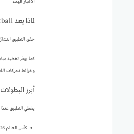
الأخبار المهمة.
لماذا يعد OneFootball من أشهر تطبيقات كرة القدم؟
حقق التطبيق انتشارً
كما يوفر تغطية مباش
وخرائط تحركات اللاعب
أبرز البطولات التي 
يغطي التطبيق عددًا ك
كأس العالم FIFA 2026.