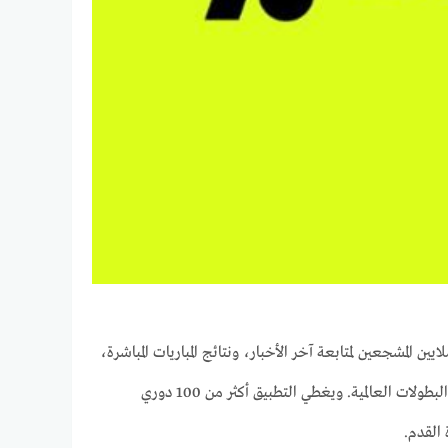
 المشجعين لمتابعة آخر الأخبار، ونتائج المباريات المباشرة،
والإحصائيات، وجدول اللقاءات، وانتقالات اللاعبين، إلى جانب المحتوى الحصري الخاص بالأندية والبطولات العالمية. ويغطي التطبيق أكثر من 100 دوري
القدم.