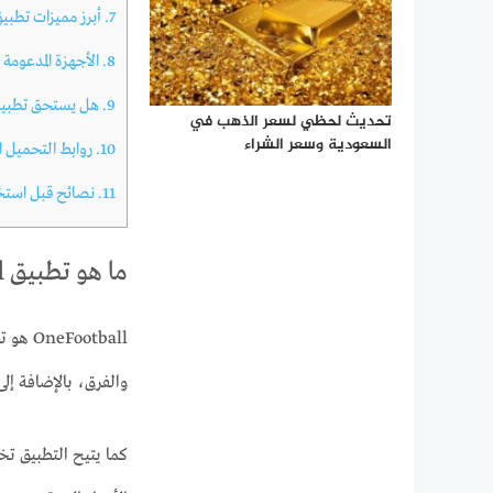
7.
أبرز مميزات تطبيق eFootball
8.
الأجهزة المدعومة
9.
هل يستحق تطبيق OneFootball التحميل في 6
تحديث لحظي لسعر الذهب في
السعودية وسعر الشراء
10.
روابط التحميل ا
11.
نصائح قبل استخ
ما هو تطبيق OneFootball؟
otball
والفرق، بالإضافة إلى
كما يتيح التطبيق تخ