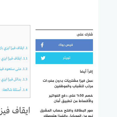
شارك على
فيس بوك
1.
ايقاف فيزا ايزي با
تويتر
1.1.
ايقاف فيزا ايزي 
1.2.
متى ستعود فيزا 
إقرأ أيضا
1.3.
بدائل فيزا ايزي 
عمل فيزا مشتريات بدون مفردات
مرتب للشباب والموظفين
1.4.
أسئلة شائعة:
خصم 50% على دفع الفواتير
والأقساط من تطبيق أمان
ايقاف فيزا
صور البطاقة وافتح حساب المشرق
نيو من الموبايل والفيزا هتوصلك