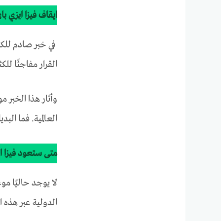
ايقاف فيزا ايزي ب
في خبر صادم للكثي
القرار مفاجئًا للك
وأثار هذا الخبر م
العالمية. فما الب
متى ستعود فيزا ا
لا يوجد حاليًا مو
الدولية عبر هذه ا