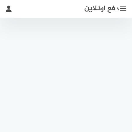
لتجاوز
دفع اونلاين
لى
لمحتوى