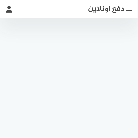
لتجاوز
دفع اونلاين
لى
لمحتوى